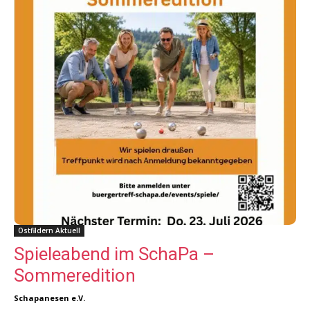
Ostfildern Aktuell
Spieleabend im SchaPa –
Sommeredition
Schapanesen e.V.