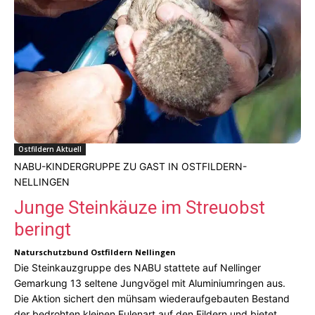
Ostfildern Aktuell
NABU-KINDERGRUPPE ZU GAST IN OSTFILDERN-
NELLINGEN
Junge Steinkäuze im Streuobst
beringt
Naturschutzbund Ostfildern Nellingen
Die Steinkauzgruppe des NABU stattete auf Nellinger
Gemarkung 13 seltene Jungvögel mit Aluminiumringen aus.
Die Aktion sichert den mühsam wiederaufgebauten Bestand
der bedrohten kleinen Eulenart auf den Fildern und bietet