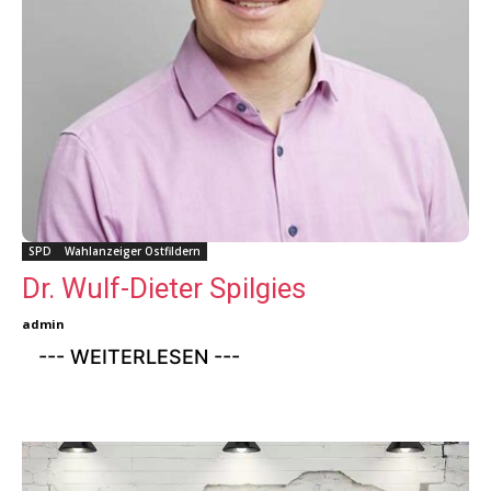
SPD
Wahlanzeiger Ostfildern
Dr. Wulf-Dieter Spilgies
admin
--- WEITERLESEN ---