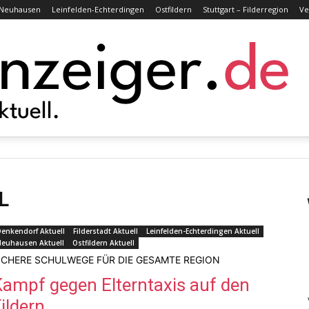
Neuhausen
Leinfelden-Echterdingen
Ostfildern
Stuttgart – Filderregion
Ve
L
enkendorf Aktuell
Filderstadt Aktuell
Leinfelden-Echterdingen Aktuell
Neuhausen Aktuell
Ostfildern Aktuell
ICHERE SCHULWEGE FÜR DIE GESAMTE REGION
Kampf gegen Elterntaxis auf den
ildern