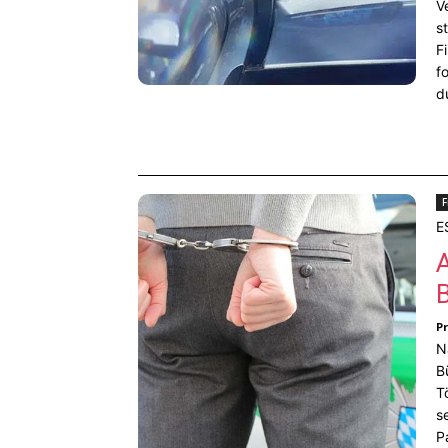
V
s
F
f
d
F
E
P
N
B
T
s
P