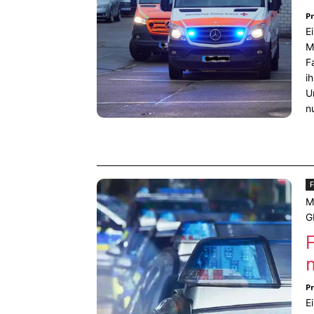
P
E
M
F
i
U
n
F
M
G
F
P
E