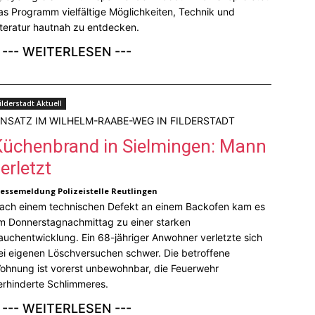
as Programm vielfältige Möglichkeiten, Technik und
iteratur hautnah zu entdecken.
--- WEITERLESEN ---
ilderstadt Aktuell
INSATZ IM WILHELM-RAABE-WEG IN FILDERSTADT
Küchenbrand in Sielmingen: Mann
erletzt
ressemeldung Polizeistelle Reutlingen
ach einem technischen Defekt an einem Backofen kam es
m Donnerstagnachmittag zu einer starken
auchentwicklung. Ein 68-jähriger Anwohner verletzte sich
ei eigenen Löschversuchen schwer. Die betroffene
ohnung ist vorerst unbewohnbar, die Feuerwehr
erhinderte Schlimmeres.
--- WEITERLESEN ---