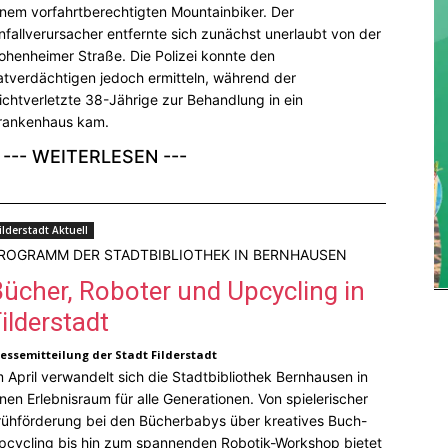
inem vorfahrtberechtigten Mountainbiker. Der
nfallverursacher entfernte sich zunächst unerlaubt von der
ohenheimer Straße. Die Polizei konnte den
atverdächtigen jedoch ermitteln, während der
eichtverletzte 38-Jährige zur Behandlung in ein
rankenhaus kam.
--- WEITERLESEN ---
ilderstadt Aktuell
ROGRAMM DER STADTBIBLIOTHEK IN BERNHAUSEN
Bücher, Roboter und Upcycling in
ilderstadt
ressemitteilung der Stadt Filderstadt
m April verwandelt sich die Stadtbibliothek Bernhausen in
inen Erlebnisraum für alle Generationen. Von spielerischer
rühförderung bei den Bücherbabys über kreatives Buch-
pcycling bis hin zum spannenden Robotik-Workshop bietet