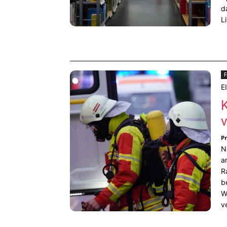
d
L
F
E
v
P
N
a
R
b
W
v