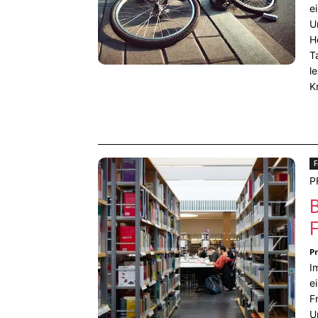
e
U
H
T
l
K
F
P
F
P
I
e
F
U