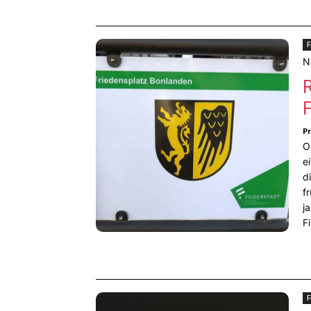
F
N
R
P
O
e
d
f
j
F
F