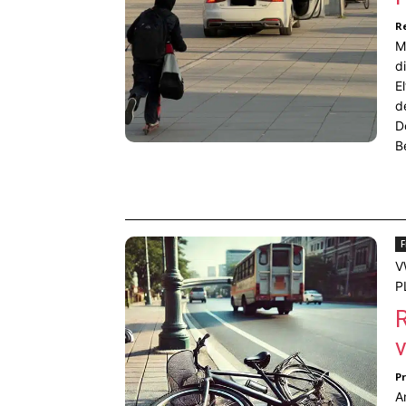
R
M
d
E
d
D
B
F
V
P
R
v
P
A