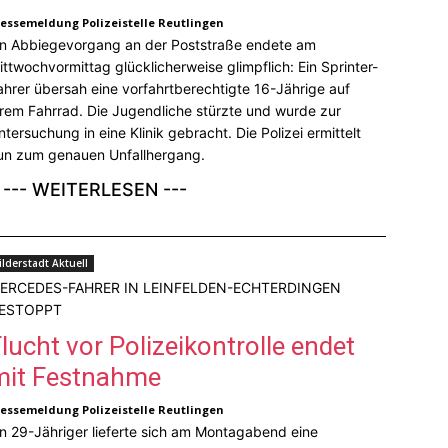
ressemeldung Polizeistelle Reutlingen
in Abbiegevorgang an der Poststraße endete am
ittwochvormittag glücklicherweise glimpflich: Ein Sprinter-
ahrer übersah eine vorfahrtberechtigte 16-Jährige auf
hrem Fahrrad. Die Jugendliche stürzte und wurde zur
ntersuchung in eine Klinik gebracht. Die Polizei ermittelt
un zum genauen Unfallhergang.
--- WEITERLESEN ---
ilderstadt Aktuell
ERCEDES-FAHRER IN LEINFELDEN-ECHTERDINGEN
ESTOPPT
lucht vor Polizeikontrolle endet
mit Festnahme
ressemeldung Polizeistelle Reutlingen
in 29-Jähriger lieferte sich am Montagabend eine