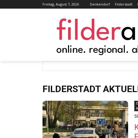
Freitag, August 7, 2026
Denkendorf
Filderstadt
FILDERSTADT AKTUEL
D
S
F