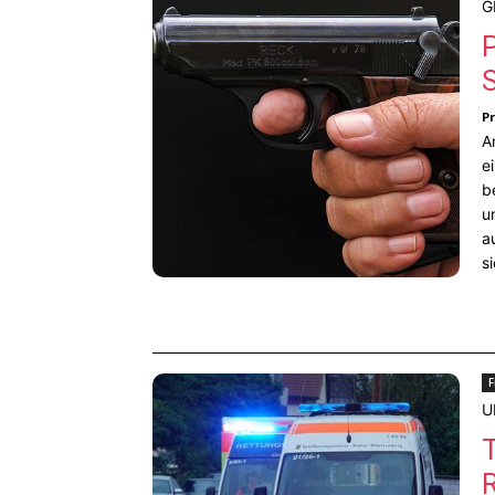
G
P
A
e
b
u
a
s
F
U
T