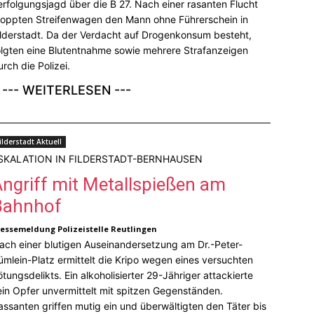
erfolgungsjagd über die B 27. Nach einer rasanten Flucht
toppten Streifenwagen den Mann ohne Führerschein in
ilderstadt. Da der Verdacht auf Drogenkonsum besteht,
olgten eine Blutentnahme sowie mehrere Strafanzeigen
urch die Polizei.
--- WEITERLESEN ---
ilderstadt Aktuell
SKALATION IN FILDERSTADT-BERNHAUSEN
Angriff mit Metallspießen am
Bahnhof
ressemeldung Polizeistelle Reutlingen
ach einer blutigen Auseinandersetzung am Dr.-Peter-
ümlein-Platz ermittelt die Kripo wegen eines versuchten
ötungsdelikts. Ein alkoholisierter 29-Jähriger attackierte
ein Opfer unvermittelt mit spitzen Gegenständen.
assanten griffen mutig ein und überwältigten den Täter bis