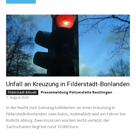
Unfall an Kreuzung in Filderstadt-Bonlanden
Pressemeldung Polizeistelle Reutlingen
-
Filderstadt Aktuell
1. August 2026
In der Nacht zum Samstag kollidierten an einer Kreuzung in
Filderstadt-Bonlanden zwei Autos, mutmaßlich weil ein Fahrer bei
Rotlicht abbog. Zwei Insassen wurden leicht verletzt, der
Sachschaden liegt bei rund 10.000 Euro.