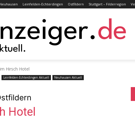
Neuhausen
Leinfelden-Echterdingen
Ostfildern
Stuttgart – Filderregion
Ve
im Hirsch Hotel
Leinfelden-Echterdingen Aktuell
Neuhausen Aktuell
stfildern
h Hotel