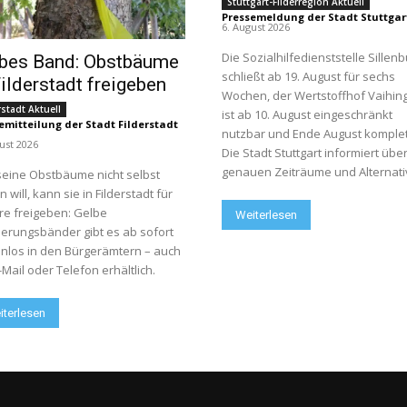
Stuttgart-Filderregion Aktuell
Pressemeldung der Stadt Stuttgar
6. August 2026
Die Sozialhilfedienststelle Sillen
bes Band: Obstbäume
schließt ab 19. August für sechs
Filderstadt freigeben
Wochen, der Wertstoffhof Vaihin
rstadt Aktuell
ist ab 10. August eingeschränkt
emitteilung der Stadt Filderstadt
nutzbar und Ende August komplet
ust 2026
Die Stadt Stuttgart informiert über
genauen Zeiträume und Alternati
eine Obstbäume nicht selbst
n will, kann sie in Filderstadt für
e freigeben: Gelbe
Weiterlesen
erungsbänder gibt es ab sofort
nlos in den Bürgerämtern – auch
-Mail oder Telefon erhältlich.
iterlesen