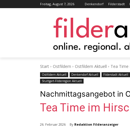
Freitag, August 7, 2026
Denkendorf
Filderstadt
Start
Ostfildern
Ostfildern Aktuell
Tea Time 
Ostfildern Aktuell
Denkendorf Aktuell
Filderstadt Aktuell
Stuttgart-Filderregion Aktuell
Nachmittagsangebot in O
Tea Time im Hirsc
By
Redaktion Filderanzeiger
26. Februar 2026