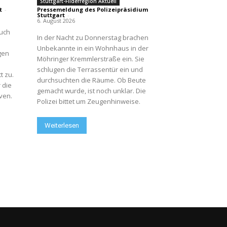
Stuttgart-Filderregion Aktuell
t
-
Pressemeldung des Polizeipräsidium
Stuttgart
-
6. August 2026
buch
In der Nacht zu Donnerstag brachen
Unbekannte in ein Wohnhaus in der
gen
Möhringer Kremmlerstraße ein. Sie
schlugen die Terrassentür ein und
t zu.
durchsuchten die Räume. Ob Beute
 die
gemacht wurde, ist noch unklar. Die
ven.
Polizei bittet um Zeugenhinweise.
Weiterlesen