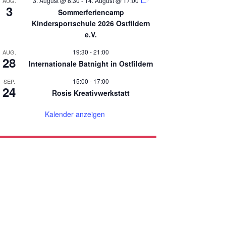
3. August @ 8:30
-
14. August @ 17:00
AUG.
3
Sommerferiencamp
Kindersportschule 2026 Ostfildern
e.V.
19:30
-
21:00
AUG.
28
Internationale Batnight in Ostfildern
15:00
-
17:00
SEP.
24
Rosis Kreativwerkstatt
Kalender anzeigen