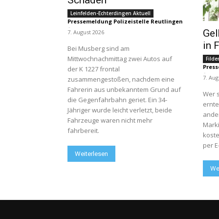
Leinfelden-Echterdingen Aktuell
Pressemeldung Polizeistelle Reutlingen
-
Gel
7. August 2026
in 
Bei Musberg sind am
Mittwochnachmittag zwei Autos auf
Filde
Press
der K 1227 frontal
-
7. Aug
zusammengestoßen, nachdem eine
Fahrerin aus unbekanntem Grund auf
Wer s
die Gegenfahrbahn geriet. Ein 34-
ernte
Jähriger wurde leicht verletzt, beide
ander
Fahrzeuge waren nicht mehr
Marki
fahrbereit.
koste
per E
Weiterlesen
We