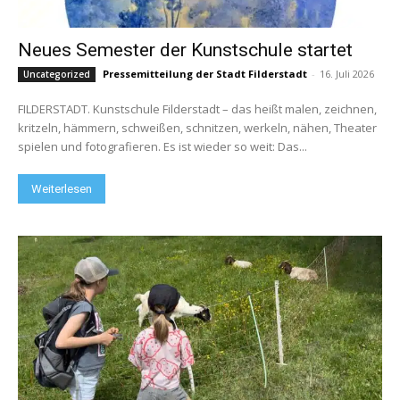
Neues Semester der Kunstschule startet
Pressemitteilung der Stadt Filderstadt
-
16. Juli 2026
Uncategorized
FILDERSTADT. Kunstschule Filderstadt – das heißt malen, zeichnen,
kritzeln, hämmern, schweißen, schnitzen, werkeln, nähen, Theater
spielen und fotografieren. Es ist wieder so weit: Das...
Weiterlesen