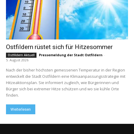
Ostfildern rüstet sich für Hitzesommer
Pressemeldung der Stadt Ostfildern
-
Ostfildern Aktuell
5. August 2026
Nach der bisher höchsten gemessenen Temperatur in der Region
entwickelt die Stadt Ostfildern eine Klimaanpassungsstrategie mit
Hitzeaktionsplan. Sie informiert zugleich, wie Bürgerinnen und
Bürger sich bei extremer Hitze schützen und wo sie kühle Orte
finden.
Weiterlesen