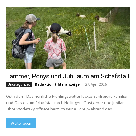
Lämmer, Ponys und Jubiläum am Schafstall
Redaktion Filderanzeiger
-
27. April 2026
Uncategorized
Ostfildern: Das herrliche Frühlingswetter lockte zahlreiche Familien
und Gäste zum Schafstall nach Nellingen. Gastgeber und Jubilar
Tibor Wodetzky öffnete herzlich seine Tore, während das...
Weiterlesen