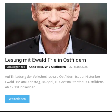
Lesung mit Ewald Frie in Ostfildern
Anne Rist, VHS Ostfildern
-
22. März 2026
Uncategorized
Auf Einladung der Volkshochschule Ostfildern ist der Historiker
Ewald Frie am Dienstag, 28. April, zu Gast im Stadthaus Ostfildern.
Ab 19.30 Uhr liest er...
Weiterlesen