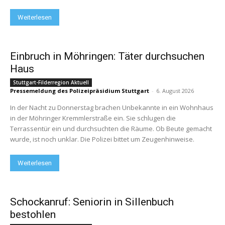
Weiterlesen
Einbruch in Möhringen: Täter durchsuchen
Haus
Stuttgart-Filderregion Aktuell
Pressemeldung des Polizeipräsidium Stuttgart
-
6. August 2026
In der Nacht zu Donnerstag brachen Unbekannte in ein Wohnhaus
in der Möhringer Kremmlerstraße ein. Sie schlugen die
Terrassentür ein und durchsuchten die Räume. Ob Beute gemacht
wurde, ist noch unklar. Die Polizei bittet um Zeugenhinweise.
Weiterlesen
Schockanruf: Seniorin in Sillenbuch
bestohlen