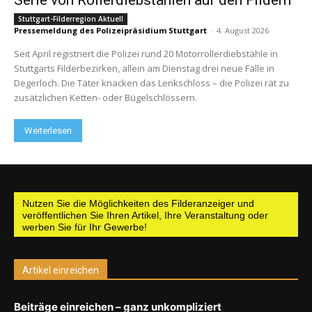
Serie von Rollerdiebstählen auf den Fildern
Stuttgart-Filderregion Aktuell
Pressemeldung des Polizeipräsidium Stuttgart
-
4. August 2026
Seit April registriert die Polizei rund 20 Motorrollerdiebstähle in
Stuttgarts Filderbezirken, allein am Dienstag drei neue Fälle in
Degerloch. Die Täter knacken das Lenkschloss – die Polizei rät zu
zusätzlichen Ketten- oder Bügelschlössern.
Weiterlesen
Nutzen Sie die Möglichkeiten des Filderanzeiger und
veröffentlichen Sie Ihren Artikel, Ihre Veranstaltung oder
werben Sie für Ihr Gewerbe!
Artikel einreichen
Beiträge einreichen – ganz unkompliziert