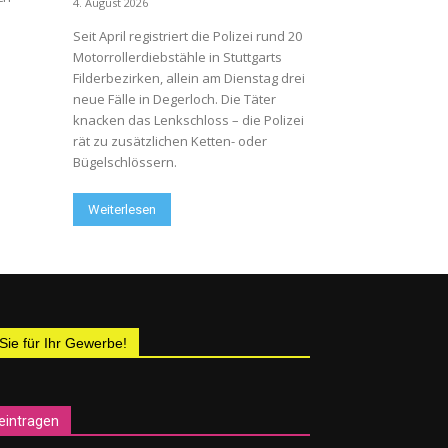
4. August 2026
Seit April registriert die Polizei rund 20
Motorrollerdiebstähle in Stuttgarts
Filderbezirken, allein am Dienstag drei
neue Fälle in Degerloch. Die Täter
knacken das Lenkschloss – die Polizei
rät zu zusätzlichen Ketten- oder
Bügelschlössern.
Weiterlesen
 Sie für Ihr Gewerbe!
eintragen