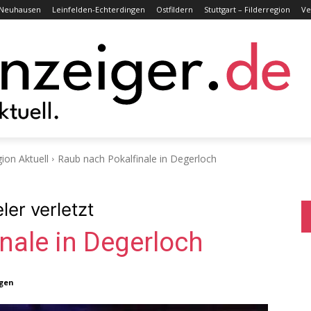
Neuhausen
Leinfelden-Echterdingen
Ostfildern
Stuttgart – Filderregion
Ve
gion Aktuell
Raub nach Pokalfinale in Degerloch
ler verletzt
nale in Degerloch
ngen