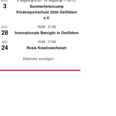
3. August @ 8:30
-
14. August @ 17:00
AUG.
3
Sommerferiencamp
Kindersportschule 2026 Ostfildern
e.V.
19:30
-
21:00
AUG.
28
Internationale Batnight in Ostfildern
15:00
-
17:00
SEP.
24
Rosis Kreativwerkstatt
Kalender anzeigen