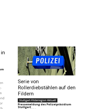
 in
ium
Serie von
en
Rollerdiebstählen auf den
t-
Fildern
im
end
Stuttgart-Filderregion Aktuell
or
Pressemeldung des Polizeipräsidium
Stuttgart
-
ch