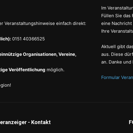
Im Veranstaltun
Füllen Sie das 
er Veranstaltungshinweise einfach direkt:
eine Nachricht
Ihre Veranstalt
ich):
0151 40366525
Aktuell gibt d
einnützige Organisationen, Vereine,
aus. Diese dür
an. Danke und 
ige Veröffentlichung
möglich.
Formular Veran
egion!
deranzeiger - Kontakt
F