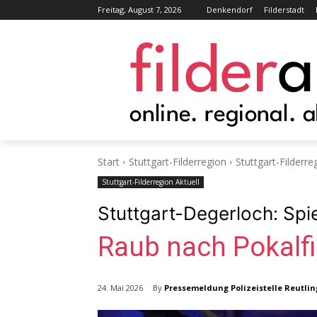
Freitag, August 7, 2026
Denkendorf
Filderstadt
Start
Stuttgart-Filderregion
Stuttgart-Filderre
Stuttgart-Filderregion Aktuell
Stuttgart-Degerloch: Spie
Raub nach Pokalfi
By
Pressemeldung Polizeistelle Reutli
24. Mai 2026