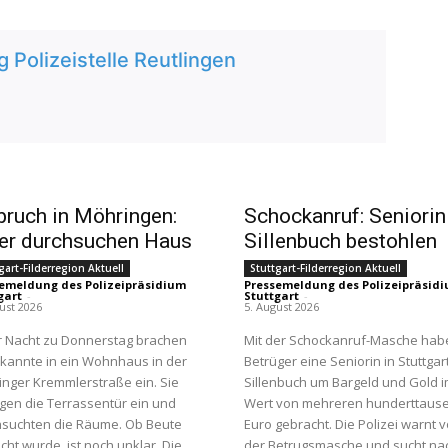
Polizeistelle Reutlingen
bruch in Möhringen:
Schockanruf: Seniorin
er durchsuchen Haus
Sillenbuch bestohlen
gart-Filderregion Aktuell
Stuttgart-Filderregion Aktuell
emeldung des Polizeipräsidium
Pressemeldung des Polizeipräsid
gart
-
Stuttgart
-
ust 2026
5. August 2026
r Nacht zu Donnerstag brachen
Mit der Schockanruf-Masche hab
kannte in ein Wohnhaus in der
Betrüger eine Seniorin in Stuttgar
nger Kremmlerstraße ein. Sie
Sillenbuch um Bargeld und Gold 
gen die Terrassentür ein und
Wert von mehreren hunderttaus
hsuchten die Räume. Ob Beute
Euro gebracht. Die Polizei warnt v
ht wurde, ist noch unklar. Die
der Betrugsmasche und sucht na