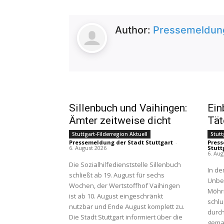
Author:
Pressemeldung 
Sillenbuch und Vaihingen:
Ein
Ämter zeitweise dicht
Tät
Stuttgart-Filderregion Aktuell
Stutt
Pressemeldung der Stadt Stuttgart
-
Press
6. August 2026
Stutt
6. Aug
Die Sozialhilfedienststelle Sillenbuch
In de
schließt ab 19. August für sechs
Unbe
Wochen, der Wertstoffhof Vaihingen
Möhri
ist ab 10. August eingeschränkt
schlu
nutzbar und Ende August komplett zu.
durc
Die Stadt Stuttgart informiert über die
gemac