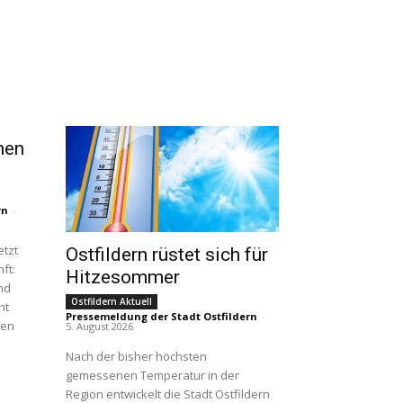
nen
rn
-
etzt
Ostfildern rüstet sich für
ft:
Hitzesommer
nd
Ostfildern Aktuell
ht
Pressemeldung der Stadt Ostfildern
-
nen
5. August 2026
Nach der bisher höchsten
gemessenen Temperatur in der
Region entwickelt die Stadt Ostfildern