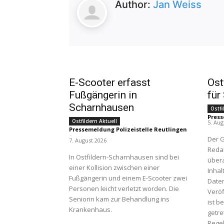
Author:
Jan Weiss
E-Scooter erfasst
Ost
Fußgängerin in
für
Scharnhausen
Ostfi
Press
Ostfildern Aktuell
5. Aug
Pressemeldung Polizeistelle Reutlingen
-
Der 
7. August 2026
Redak
In Ostfildern-Scharnhausen sind bei
übera
einer Kollision zwischen einer
Inha
Fußgängerin und einem E-Scooter zwei
Date
Personen leicht verletzt worden. Die
Veröf
Seniorin kam zur Behandlung ins
ist b
Krankenhaus.
getre
Rege