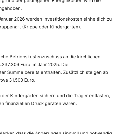
ufgrund der gestiegenen Energiekosten wird die
angehoben.
 Januar 2026 werden Investitionskosten einheitlich zu
uppenart (Krippe oder Kindergarten).
iche Betriebskostenzuschuss an die kirchlichen
4.237.309 Euro im Jahr 2025. Die
ser Summe bereits enthalten. Zusätzlich steigen ab
twa 31.500 Euro.
b der Kindergärten sichern und die Träger entlasten,
n finanziellen Druck geraten waren.
n
lacker, dass die Änderungen sinnvoll und notwendig