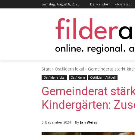
Samstag, August 8, 2026
Denkendorf
Filderstadt
Start
Ostfildern lokal
Gemeinderat stärkt kirc
Ostfildern lokal
Ostfildern
Ostfildern Aktuell
Gemeinderat stärk
Kindergärten: Zu
By
Jan Weiss
5. Dezember 2024