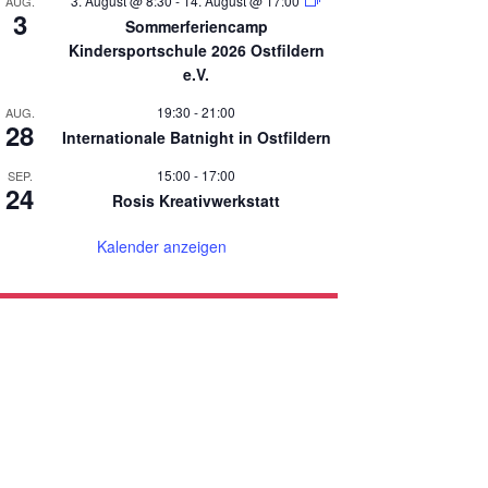
3. August @ 8:30
-
14. August @ 17:00
AUG.
3
Sommerferiencamp
Kindersportschule 2026 Ostfildern
e.V.
19:30
-
21:00
AUG.
28
Internationale Batnight in Ostfildern
15:00
-
17:00
SEP.
24
Rosis Kreativwerkstatt
Kalender anzeigen