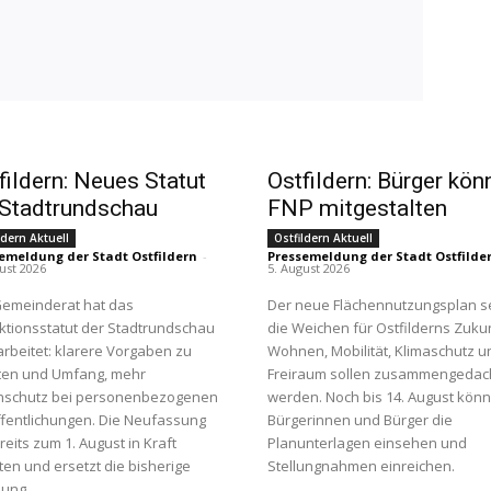
fildern: Neues Statut
Ostfildern: Bürger kön
 Stadtrundschau
FNP mitgestalten
ldern Aktuell
Ostfildern Aktuell
emeldung der Stadt Ostfildern
-
Pressemeldung der Stadt Ostfilde
ust 2026
5. August 2026
Gemeinderat hat das
Der neue Flächennutzungsplan s
tionsstatut der Stadtrundschau
die Weichen für Ostfilderns Zukun
rbeitet: klarere Vorgaben zu
Wohnen, Mobilität, Klimaschutz u
lten und Umfang, mehr
Freiraum sollen zusammengedac
nschutz bei personenbezogenen
werden. Noch bis 14. August kön
fentlichungen. Die Neufassung
Bürgerinnen und Bürger die
ereits zum 1. August in Kraft
Planunterlagen einsehen und
ten und ersetzt die bisherige
Stellungnahmen einreichen.
lung.