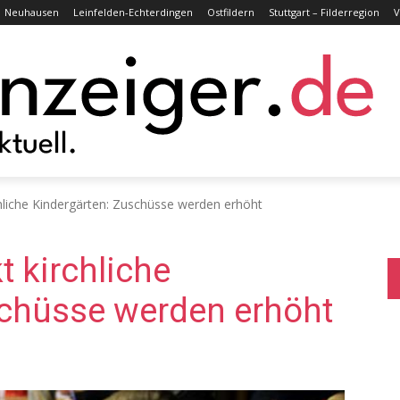
Neuhausen
Leinfelden-Echterdingen
Ostfildern
Stuttgart – Filderregion
V
hliche Kindergärten: Zuschüsse werden erhöht
t kirchliche
schüsse werden erhöht