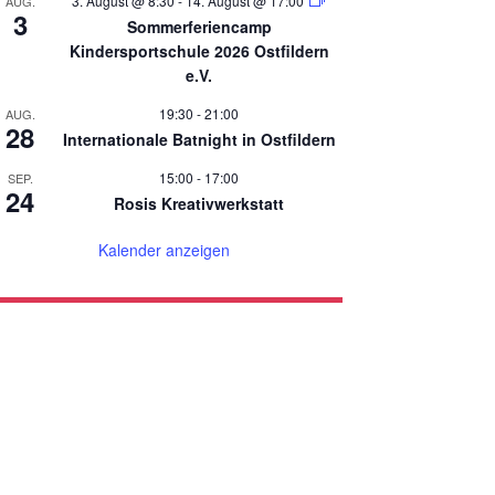
3. August @ 8:30
-
14. August @ 17:00
AUG.
3
Sommerferiencamp
Kindersportschule 2026 Ostfildern
e.V.
19:30
-
21:00
AUG.
28
Internationale Batnight in Ostfildern
15:00
-
17:00
SEP.
24
Rosis Kreativwerkstatt
Kalender anzeigen