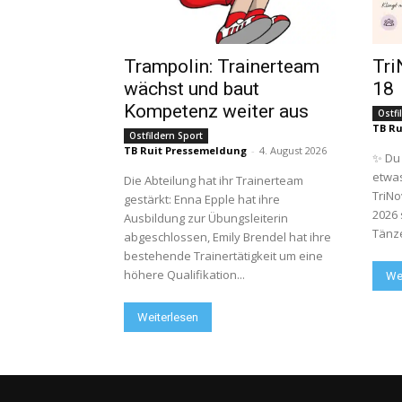
Trampolin: Trainerteam
Tri
wächst und baut
18
Kompetenz weiter aus
Ostfi
TB Ru
Ostfildern Sport
TB Ruit Pressemeldung
-
4. August 2026
✨ Du 
etwas
Die Abteilung hat ihr Trainerteam
TriNo
gestärkt: Enna Epple hat ihre
2026 
Ausbildung zur Übungsleiterin
Tänze
abgeschlossen, Emily Brendel hat ihre
bestehende Trainertätigkeit um eine
höhere Qualifikation...
We
Weiterlesen