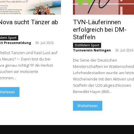
Nova sucht Tänzer ab
TVN-Läuferinnen
erfolgreich bei DM-
Staffeln
ldern Sport
it Pressemeldung
-
30. Juli 2026
Ostfildern Sport
Turnverein Nellingen
-
30. Juli 2026
liebst Tanzen und hast Lust auf
 Neues? ✨ Dann bist du bei
Die Serie der Deutschen
va genau richtig! 🩵 Ab Herbst
Meisterschaften im Wattenscheid
suchen wir motivierte
Lohrheidestadion wurde am letzt
rinnen...
Wochenende mit den Aktiven un
Staffeln der U20 abgeschlossen.
Benedikt Haym (800...
iterlesen
Weiterlesen