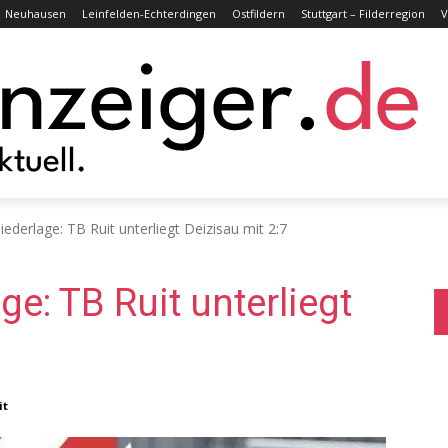
Neuhausen
Leinfelden-Echterdingen
Ostfildern
Stuttgart – Filderregion
V
iederlage: TB Ruit unterliegt Deizisau mit 2:7
ge: TB Ruit unterliegt
it