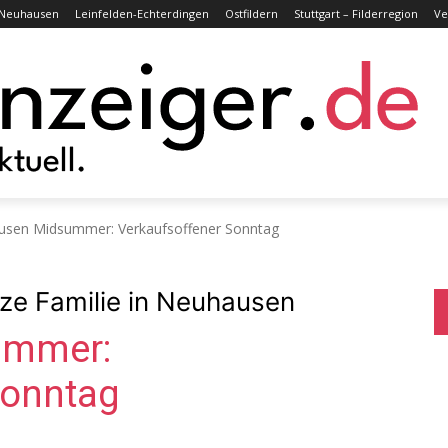
Neuhausen
Leinfelden-Echterdingen
Ostfildern
Stuttgart – Filderregion
Ve
sen Midsummer: Verkaufsoffener Sonntag
ze Familie in Neuhausen
ummer:
Sonntag