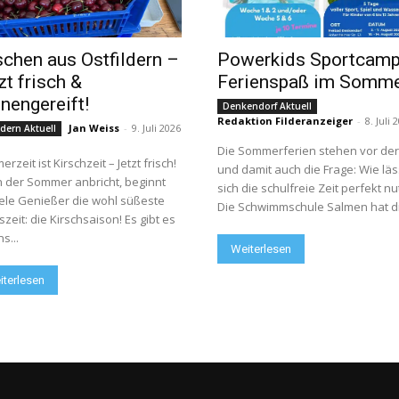
schen aus Ostfildern –
Powerkids Sportcamp
zt frisch &
Ferienspaß im Somm
nengereift!
Denkendorf Aktuell
Redaktion Filderanzeiger
-
8. Juli 
Jan Weiss
-
9. Juli 2026
ldern Aktuell
Die Sommerferien stehen vor der
rzeit ist Kirschzeit – Jetzt frisch!
und damit auch die Frage: Wie läs
 der Sommer anbricht, beginnt
sich die schulfreie Zeit perfekt n
iele Genießer die wohl süßeste
Die Schwimmschule Salmen hat die
szeit: die Kirschsaison! Es gibt es
s...
Weiterlesen
iterlesen