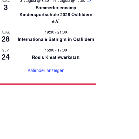
3. August @ 8:30
-
14. August @ 17:00
AUG.
3
Sommerferiencamp
Kindersportschule 2026 Ostfildern
e.V.
19:30
-
21:00
AUG.
28
Internationale Batnight in Ostfildern
15:00
-
17:00
SEP.
24
Rosis Kreativwerkstatt
Kalender anzeigen