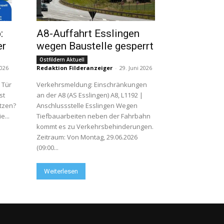
:
A8-Auffahrt Esslingen
er
wegen Baustelle gesperrt
Ostfildern Aktuell
2026
Redaktion Filderanzeiger
-
29. Juni 2026
 Tür
Verkehrsmeldung: Einschränkungen
st
an der A8 (AS Esslingen) A8, L1192 |
utzen?
Anschlussstelle Esslingen Wegen
...
Tiefbauarbeiten neben der Fahrbahn
kommt es zu Verkehrsbehinderungen.
Zeitraum: Von Montag, 29.06.2026
(09:00...
Weiterlesen