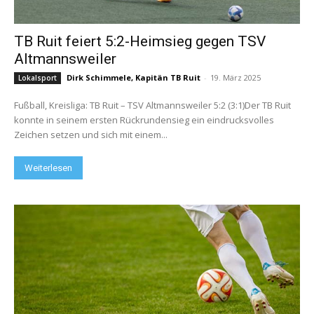
TB Ruit feiert 5:2-Heimsieg gegen TSV
Altmannsweiler
Dirk Schimmele, Kapitän TB Ruit
-
19. März 2025
Lokalsport
Fußball, Kreisliga: TB Ruit – TSV Altmannsweiler 5:2 (3:1)Der TB Ruit
konnte in seinem ersten Rückrundensieg ein eindrucksvolles
Zeichen setzen und sich mit einem...
Weiterlesen