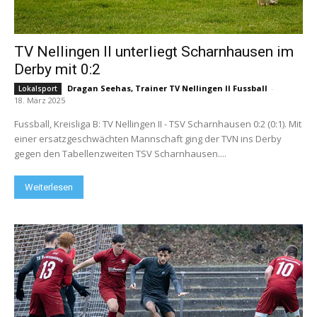
TV Nellingen II unterliegt Scharnhausen im
Derby mit 0:2
Dragan Seehas, Trainer TV Nellingen II Fussball
-
Lokalsport
18. März 2025
Fussball, Kreisliga B: TV Nellingen II - TSV Scharnhausen 0:2 (0:1). Mit
einer ersatzgeschwächten Mannschaft ging der TVN ins Derby
gegen den Tabellenzweiten TSV Scharnhausen....
Weiterlesen