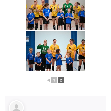
◄
1
2