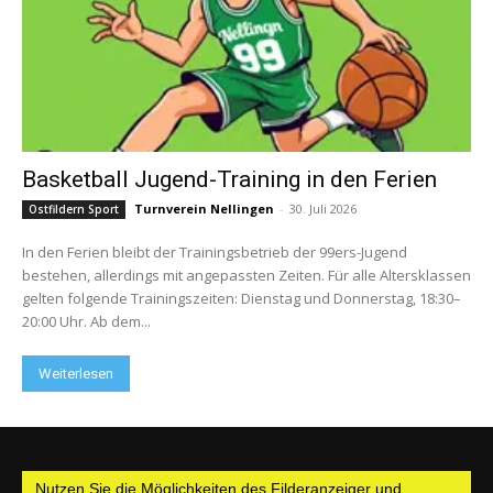
Basketball Jugend-Training in den Ferien
Turnverein Nellingen
-
30. Juli 2026
Ostfildern Sport
In den Ferien bleibt der Trainingsbetrieb der 99ers-Jugend
bestehen, allerdings mit angepassten Zeiten. Für alle Altersklassen
gelten folgende Trainingszeiten: Dienstag und Donnerstag, 18:30–
20:00 Uhr. Ab dem...
Weiterlesen
Nutzen Sie die Möglichkeiten des Filderanzeiger und