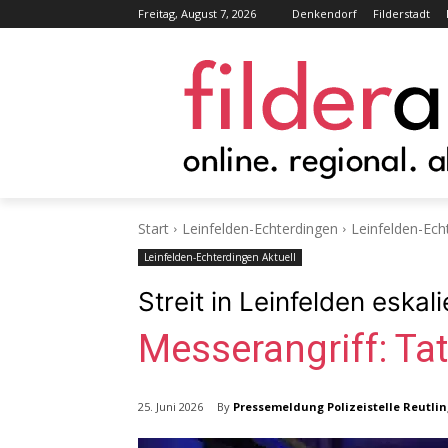
Freitag, August 7, 2026
Denkendorf
Filderstadt
Start
Leinfelden-Echterdingen
Leinfelden-Ech
Leinfelden-Echterdingen Aktuell
Streit in Leinfelden eskali
Messerangriff: Tat
By
Pressemeldung Polizeistelle Reutli
25. Juni 2026