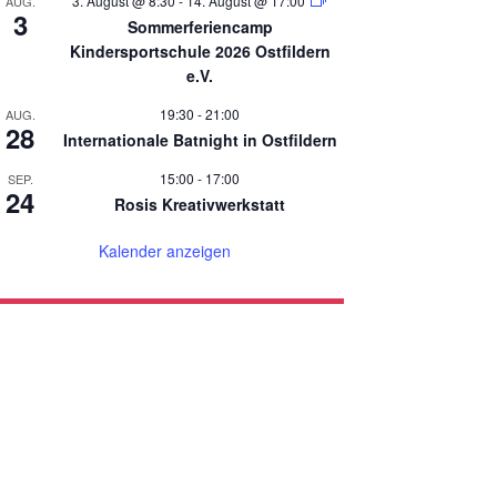
3. August @ 8:30
-
14. August @ 17:00
AUG.
3
Sommerferiencamp
Kindersportschule 2026 Ostfildern
e.V.
19:30
-
21:00
AUG.
28
Internationale Batnight in Ostfildern
15:00
-
17:00
SEP.
24
Rosis Kreativwerkstatt
Kalender anzeigen