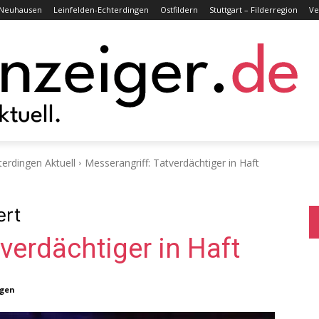
Neuhausen
Leinfelden-Echterdingen
Ostfildern
Stuttgart – Filderregion
Ve
terdingen Aktuell
Messerangriff: Tatverdächtiger in Haft
ert
verdächtiger in Haft
ngen