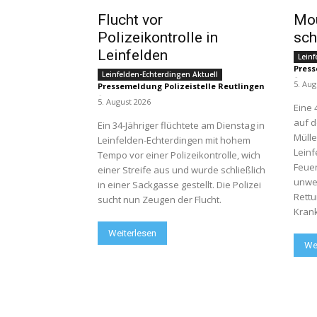
Flucht vor
Mou
Polizeikontrolle in
sch
Leinfelden
Leinf
Press
Leinfelden-Echterdingen Aktuell
-
5. Aug
Pressemeldung Polizeistelle Reutlingen
-
5. August 2026
Eine 
auf d
Ein 34-Jähriger flüchtete am Dienstag in
Mülle
Leinfelden-Echterdingen mit hohem
Leinf
Tempo vor einer Polizeikontrolle, wich
Feue
einer Streife aus und wurde schließlich
unwe
in einer Sackgasse gestellt. Die Polizei
Rettu
sucht nun Zeugen der Flucht.
Kran
Weiterlesen
We