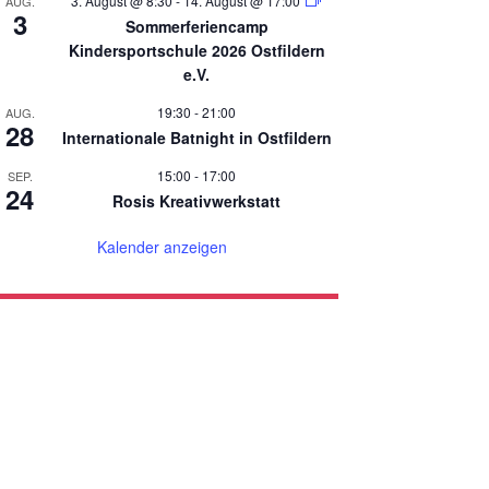
3. August @ 8:30
-
14. August @ 17:00
AUG.
3
Sommerferiencamp
Kindersportschule 2026 Ostfildern
e.V.
19:30
-
21:00
AUG.
28
Internationale Batnight in Ostfildern
15:00
-
17:00
SEP.
24
Rosis Kreativwerkstatt
Kalender anzeigen