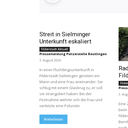
Streit in Sielminger
Unterkunft eskaliert
Filderstadt Aktuell
Pressemeldung Polizeistelle Reutlingen
-
5. August 2026
Rad
In einer Flüchtlingsunterkunft in
Fil
Filderstadt-Sielmingen gerieten ein
Mann und eine Frau aneinander. Sie
Filde
schlug mit einem Glaskrug zu, er soll
Press
-
sie stranguliert haben. Bei der
3. Aug
Festnahme wehrte sich die Frau und
Eine 
verletzte eine Polizistin.
beim
Filde
Weiterlesen
Bernh
noch 