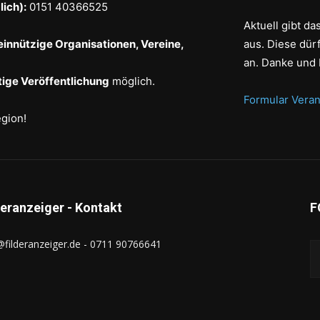
ich):
0151 40366525
Aktuell gibt d
einnützige Organisationen, Vereine,
aus. Diese dür
an. Danke und 
ige Veröffentlichung
möglich.
Formular Veran
egion!
deranzeiger - Kontakt
F
@filderanzeiger.de - 0711 90766641