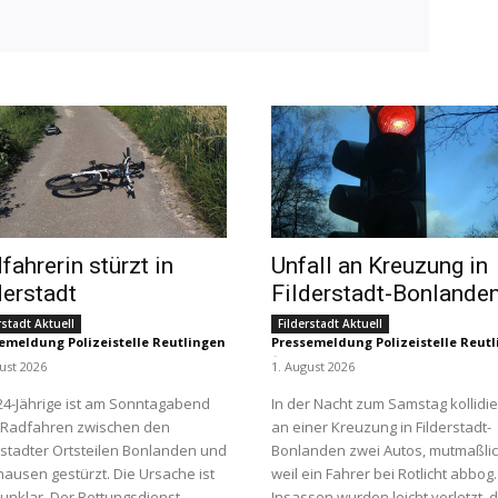
fahrerin stürzt in
Unfall an Kreuzung in
derstadt
Filderstadt-Bonlande
rstadt Aktuell
Filderstadt Aktuell
emeldung Polizeistelle Reutlingen
Pressemeldung Polizeistelle Reut
-
ust 2026
1. August 2026
24-Jährige ist am Sonntagabend
In der Nacht zum Samstag kollidi
 Radfahren zwischen den
an einer Kreuzung in Filderstadt-
rstadter Ortsteilen Bonlanden und
Bonlanden zwei Autos, mutmaßli
ausen gestürzt. Die Ursache ist
weil ein Fahrer bei Rotlicht abbog
unklar. Der Rettungsdienst
Insassen wurden leicht verletzt, 