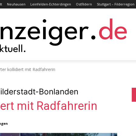
dt
Neuhausen
Leinfelden-Echterdingen
Ostfildern
Stuttgart – Filderregion
er kollidiert mit Radfahrerin
Filderstadt-Bonlanden
iert mit Radfahrerin
ingen