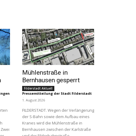
Mühlenstraße in
n
Bernhausen gesperrt
Filderstadt Aktuell
lingen
Pressemitteilung der Stadt Filderstadt
-
1. August 2026
erten
FILDERSTADT. Wegen der Verlängerung
der S-Bahn sowie dem Aufbau eines
ch
Kranes wird die Mühlenstraße in
. Zwei
Bernhausen zwischen der Karlstraße
der
und der Filderbahnstraße