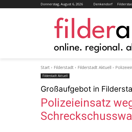
Donnerstag, August 6, 2026
Denkendorf
Fildersta
Start
Filderstadt
Filderstadt Aktuell
Polizeie
Filderstadt Aktuell
Großaufgebot in Filders
Polizeieinsatz we
Schreckschusswa