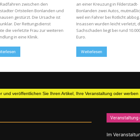
 Radfahren zwischen den
an einer Kreuzung in Filderstadt-
rstadter Ortsteilen Bonlanden und
Bonlanden zwei Autos, mutmaßli
ausen gestürzt. Die Ursache ist
weil ein Fahrer bei Rotlicht abbog
unklar. Der Rettungsdienst
Insassen wurden leicht verletzt, 
te die verletzte Frau zur weiteren
Sachschaden liegt bei rund 10.00
dlung in eine Klinik.
Euro.
iterlesen
Weiterlesen
 und veröffentlichen Sie Ihren Artikel, Ihre Veranstaltung oder werben
Veranstaltung 
Im Veranstaltun