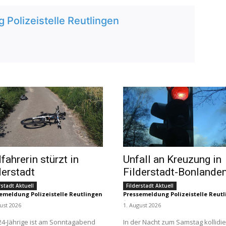
Polizeistelle Reutlingen
fahrerin stürzt in
Unfall an Kreuzung in
derstadt
Filderstadt-Bonlande
rstadt Aktuell
Filderstadt Aktuell
emeldung Polizeistelle Reutlingen
Pressemeldung Polizeistelle Reut
-
ust 2026
1. August 2026
24-Jährige ist am Sonntagabend
In der Nacht zum Samstag kollidi