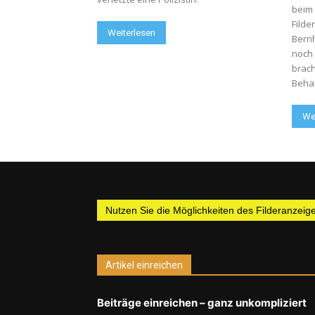
beim
Filde
Weiterlesen
Bernh
noch 
brach
Behan
We
Nutzen Sie die Möglichkeiten des Filderanzeiger
Artikel einreichen
Beiträge einreichen – ganz unkompliziert