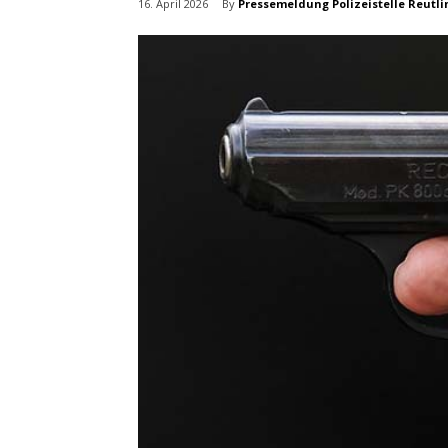
By
Pressemeldung Polizeistelle Reutl
16. April 2026