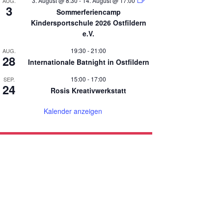
3. August @ 8:30
-
14. August @ 17:00
AUG.
3
Sommerferiencamp
Kindersportschule 2026 Ostfildern
e.V.
19:30
-
21:00
AUG.
28
Internationale Batnight in Ostfildern
15:00
-
17:00
SEP.
24
Rosis Kreativwerkstatt
Kalender anzeigen