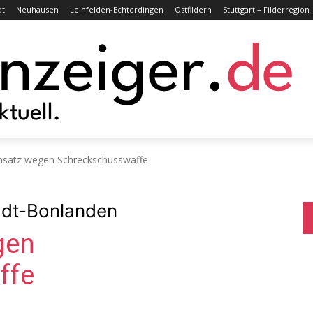
dt
Neuhausen
Leinfelden-Echterdingen
Ostfildern
Stuttgart – Filderregion
insatz wegen Schreckschusswaffe
tadt-Bonlanden
gen
ffe