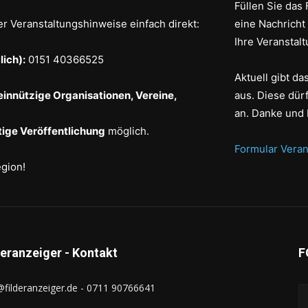
Füllen Sie das 
er Veranstaltungshinweise einfach direkt:
eine Nachricht
Ihre Veranstalt
ich):
0151 40366525
Aktuell gibt d
einnützige Organisationen, Vereine,
aus. Diese dür
an. Danke und 
ige Veröffentlichung
möglich.
Formular Veran
egion!
deranzeiger - Kontakt
F
@filderanzeiger.de - 0711 90766641