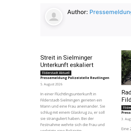
Author:
Pressemeldung 
Streit in Sielminger
Unterkunft eskaliert
Filderstadt Aktuell
Pressemeldung Polizeistelle Reutlingen
-
5. August 2026
Rad
In einer Flüchtlingsunterkunft in
Fil
Filderstadt-Sielmingen gerieten ein
Mann und eine Frau aneinander. Sie
Filde
schlug mit einem Glaskrug zu, er soll
Press
-
sie stranguliert haben. Bei der
3. Aug
Festnahme wehrte sich die Frau und
Eine 
verletzte eine Polizistin.