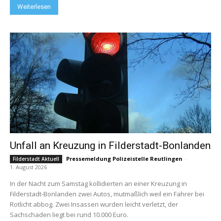
Weiterlesen
Unfall an Kreuzung in Filderstadt-Bonlanden
Pressemeldung Polizeistelle Reutlingen
-
Filderstadt Aktuell
1. August 2026
In der Nacht zum Samstag kollidierten an einer Kreuzung in
Filderstadt-Bonlanden zwei Autos, mutmaßlich weil ein Fahrer bei
Rotlicht abbog. Zwei Insassen wurden leicht verletzt, der
Sachschaden liegt bei rund 10.000 Euro.