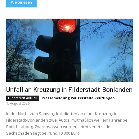
Weiterlesen
Unfall an Kreuzung in Filderstadt-Bonlanden
Pressemeldung Polizeistelle Reutlingen
-
Filderstadt Aktuell
1. August 2026
In der Nacht zum Samstag kollidierten an einer Kreuzung in
Filderstadt-Bonlanden zwei Autos, mutmaßlich weil ein Fahrer bei
Rotlicht abbog. Zwei Insassen wurden leicht verletzt, der
Sachschaden liegt bei rund 10.000 Euro.