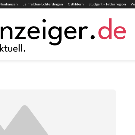
Neuhausen
Leinfelden-Echterdingen
Ostfildern
Stuttgart – Filderregion
Ve