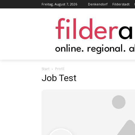
Freitag, August 7, 2026
Denkendorf
Filderstadt
Start
Profil
Job Test