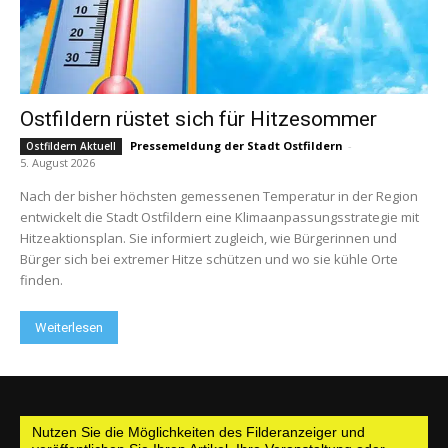
Ostfildern rüstet sich für Hitzesommer
Pressemeldung der Stadt Ostfildern
-
Ostfildern Aktuell
5. August 2026
Nach der bisher höchsten gemessenen Temperatur in der Region
entwickelt die Stadt Ostfildern eine Klimaanpassungsstrategie mit
Hitzeaktionsplan. Sie informiert zugleich, wie Bürgerinnen und
Bürger sich bei extremer Hitze schützen und wo sie kühle Orte
finden.
Weiterlesen
Nutzen Sie die Möglichkeiten des Filderanzeiger und