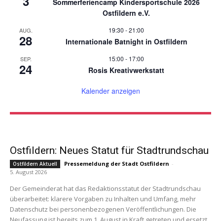
3
Sommerferiencamp Kindersportschule 2026
Ostfildern e.V.
19:30
-
21:00
AUG.
28
Internationale Batnight in Ostfildern
15:00
-
17:00
SEP.
24
Rosis Kreativwerkstatt
Kalender anzeigen
Ostfildern: Neues Statut für Stadtrundschau
Pressemeldung der Stadt Ostfildern
-
Ostfildern Aktuell
5. August 2026
Der Gemeinderat hat das Redaktionsstatut der Stadtrundschau
überarbeitet: klarere Vorgaben zu Inhalten und Umfang, mehr
Datenschutz bei personenbezogenen Veröffentlichungen. Die
Neufassung ist bereits zum 1. August in Kraft getreten und ersetzt