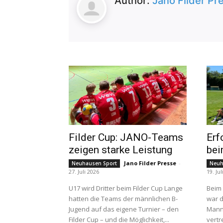
Author:
Jano Filder Pr
Filder Cup: JANO-Teams
Erf
zeigen starke Leistung
be
Jano Filder Presse
-
Neuhausen Sport
Neuh
27. Juli 2026
19. Jul
U17 wird Dritter beim Filder Cup Lange
Beim
hatten die Teams der männlichen B-
war d
Jugend auf das eigene Turnier – den
Manns
Filder Cup – und die Möglichkeit,...
vertr