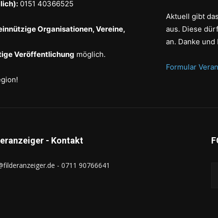
ich):
0151 40366525
Aktuell gibt d
einnützige Organisationen, Vereine,
aus. Diese dür
an. Danke und 
ige Veröffentlichung
möglich.
Formular Veran
egion!
deranzeiger - Kontakt
F
@filderanzeiger.de - 0711 90766641