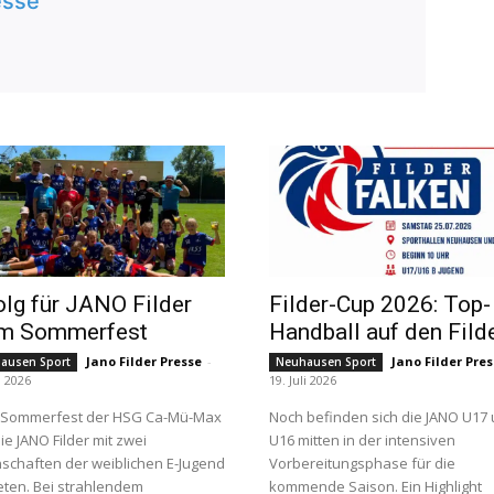
esse
olg für JANO Filder
Filder-Cup 2026: Top-
im Sommerfest
Handball auf den Fild
Jano Filder Presse
-
Jano Filder Pre
ausen Sport
Neuhausen Sport
i 2026
19. Juli 2026
 Sommerfest der HSG Ca-Mü-Max
Noch befinden sich die JANO U17
ie JANO Filder mit zwei
U16 mitten in der intensiven
chaften der weiblichen E-Jugend
Vorbereitungsphase für die
eten. Bei strahlendem
kommende Saison. Ein Highlight