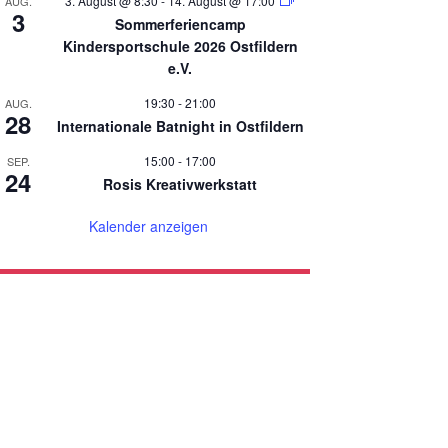
3. August @ 8:30
-
14. August @ 17:00
AUG.
3
Sommerferiencamp
Kindersportschule 2026 Ostfildern
e.V.
19:30
-
21:00
AUG.
28
Internationale Batnight in Ostfildern
15:00
-
17:00
SEP.
24
Rosis Kreativwerkstatt
Kalender anzeigen