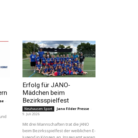
Erfolg für JANO-
ern
Mädchen beim
Bezirksspielfest
sse
-
Jano Filder Presse
-
Neuhausen Sport
9. Juli 2026
 und
Mit drei Mannschaften trat die JANO
beim Bezirksspielfest der weiblichen E-
Jugend in Köngen an. Insgesamt waren