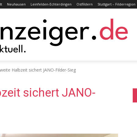
dt
Neuhausen
Leinfelden-Echterdingen
Ostfildern
Stuttgart – Filderregion
weite Halbzeit sichert JANO-Filder-Sieg
bzeit sichert JANO-