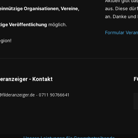
Aktuell gibt d
einnützige Organisationen, Vereine,
aus. Diese dür
an. Danke und 
ige Veröffentlichung
möglich.
Formular Veran
egion!
deranzeiger - Kontakt
F
@filderanzeiger.de - 0711 90766641