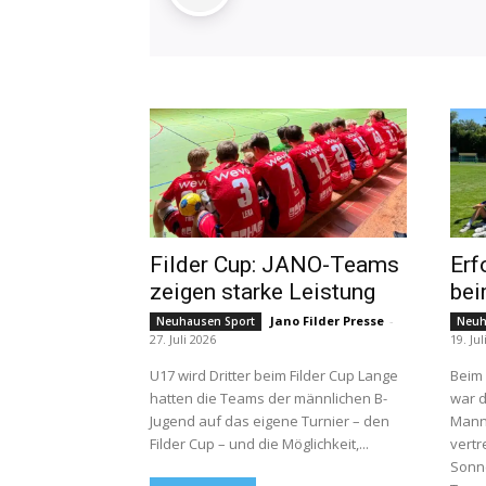
Filder Cup: JANO-Teams
Erf
zeigen starke Leistung
be
Jano Filder Presse
-
Neuhausen Sport
Neuh
27. Juli 2026
19. Jul
U17 wird Dritter beim Filder Cup Lange
Beim
hatten die Teams der männlichen B-
war d
Jugend auf das eigene Turnier – den
Manns
Filder Cup – und die Möglichkeit,...
vertr
Sonn