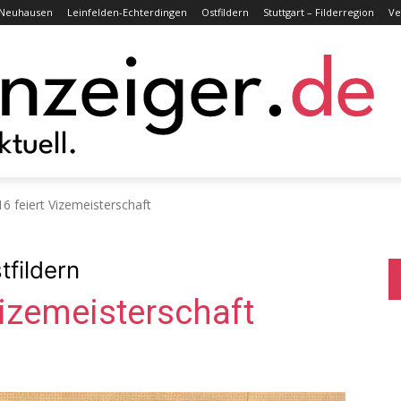
Neuhausen
Leinfelden-Echterdingen
Ostfildern
Stuttgart – Filderregion
Ve
6 feiert Vizemeisterschaft
tfildern
izemeisterschaft