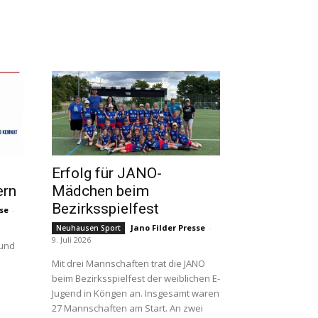
Erfolg für JANO-
ern
Mädchen beim
Bezirksspielfest
sse
-
Jano Filder Presse
-
Neuhausen Sport
9. Juli 2026
 und
Mit drei Mannschaften trat die JANO
beim Bezirksspielfest der weiblichen E-
Jugend in Köngen an. Insgesamt waren
27 Mannschaften am Start. An zwei