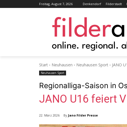
Freitag, August 7, 2026
Denkendorf
Filderstadt
Start
Neuhausen
Neuhausen Sport
JANO U1
Neuhausen Sport
Regionalliga-Saison in Os
JANO U16 feiert V
By
Jano Filder Presse
22. März 2026