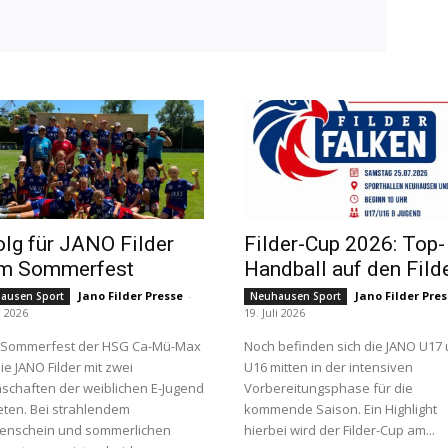
olg für JANO Filder
Filder-Cup 2026: Top-
im Sommerfest
Handball auf den Fild
Jano Filder Presse
-
Jano Filder Pre
ausen Sport
Neuhausen Sport
i 2026
19. Juli 2026
 Sommerfest der HSG Ca-Mü-Max
Noch befinden sich die JANO U17
ie JANO Filder mit zwei
U16 mitten in der intensiven
chaften der weiblichen E-Jugend
Vorbereitungsphase für die
eten. Bei strahlendem
kommende Saison. Ein Highlight
enschein und sommerlichen
hierbei wird der Filder-Cup am...