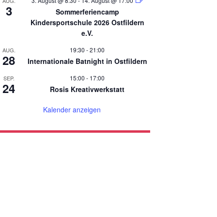
3. August @ 8:30
-
14. August @ 17:00
AUG.
3
Sommerferiencamp
Kindersportschule 2026 Ostfildern
e.V.
19:30
-
21:00
AUG.
28
Internationale Batnight in Ostfildern
15:00
-
17:00
SEP.
24
Rosis Kreativwerkstatt
Kalender anzeigen