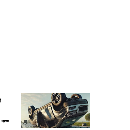
t
lingen