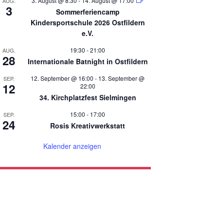
3. August @ 8:30
-
14. August @ 17:00
AUG.
3
Sommerferiencamp
Kindersportschule 2026 Ostfildern
e.V.
19:30
-
21:00
AUG.
28
Internationale Batnight in Ostfildern
12. September @ 16:00
-
13. September @
SEP.
12
22:00
34. Kirchplatzfest Sielmingen
15:00
-
17:00
SEP.
24
Rosis Kreativwerkstatt
Kalender anzeigen