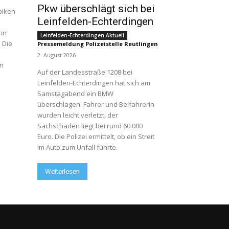
Pkw überschlägt sich bei
biken
Leinfelden-Echterdingen
in
Leinfelden-Echterdingen Aktuell
 Die
Pressemeldung Polizeistelle Reutlingen
-
2. August 2026
n
Auf der Landesstraße 1208 bei
Leinfelden-Echterdingen hat sich am
Samstagabend ein BMW
überschlagen. Fahrer und Beifahrerin
wurden leicht verletzt, der
Sachschaden liegt bei rund 60.000
Euro. Die Polizei ermittelt, ob ein Streit
im Auto zum Unfall führte.
Weiterlesen