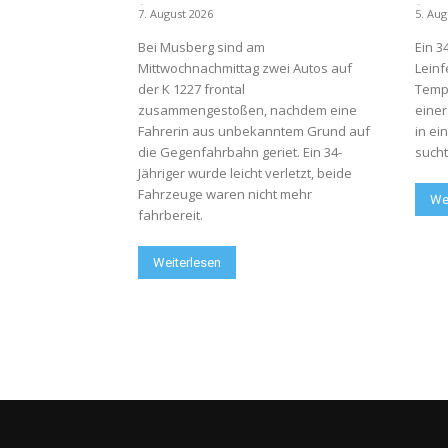
-
-
7. August 2026
5. Aug
Bei Musberg sind am
Ein 3
Mittwochnachmittag zwei Autos auf
Leinf
der K 1227 frontal
Tempo
zusammengestoßen, nachdem eine
einer
Fahrerin aus unbekanntem Grund auf
in ei
die Gegenfahrbahn geriet. Ein 34-
sucht
Jähriger wurde leicht verletzt, beide
Fahrzeuge waren nicht mehr
We
fahrbereit.
Weiterlesen