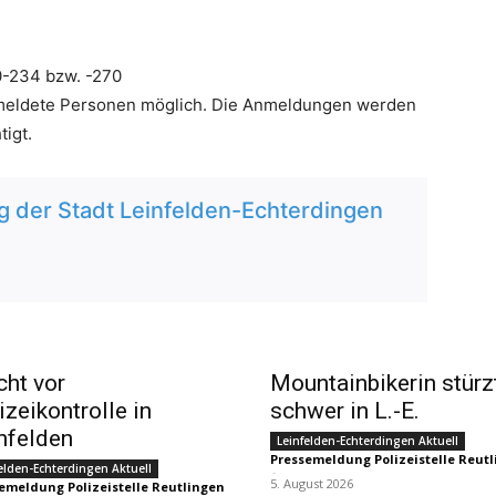
0-234 bzw. -270
emeldete Personen möglich. Die Anmeldungen werden
tigt.
 der Stadt Leinfelden-Echterdingen
cht vor
Mountainbikerin stürz
izeikontrolle in
schwer in L.-E.
nfelden
Leinfelden-Echterdingen Aktuell
Pressemeldung Polizeistelle Reut
elden-Echterdingen Aktuell
-
5. August 2026
emeldung Polizeistelle Reutlingen