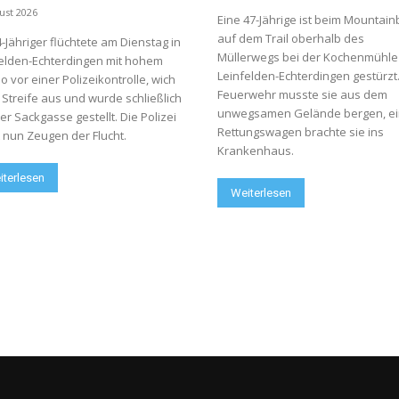
ust 2026
Eine 47-Jährige ist beim Mountain
auf dem Trail oberhalb des
4-Jähriger flüchtete am Dienstag in
Müllerwegs bei der Kochenmühle 
elden-Echterdingen mit hohem
Leinfelden-Echterdingen gestürzt.
 vor einer Polizeikontrolle, wich
Feuerwehr musste sie aus dem
 Streife aus und wurde schließlich
unwegsamen Gelände bergen, ei
ner Sackgasse gestellt. Die Polizei
Rettungswagen brachte sie ins
 nun Zeugen der Flucht.
Krankenhaus.
iterlesen
Weiterlesen