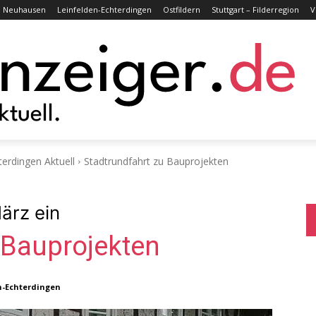
Neuhausen
Leinfelden-Echterdingen
Ostfildern
Stuttgart – Filderregion
V
terdingen Aktuell
Stadtrundfahrt zu Bauprojekten
ärz ein
 Bauprojekten
n-Echterdingen