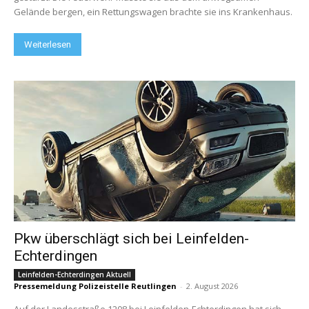
Gelände bergen, ein Rettungswagen brachte sie ins Krankenhaus.
Weiterlesen
Pkw überschlägt sich bei Leinfelden-
Echterdingen
Leinfelden-Echterdingen Aktuell
Pressemeldung Polizeistelle Reutlingen
-
2. August 2026
Auf der Landesstraße 1208 bei Leinfelden-Echterdingen hat sich