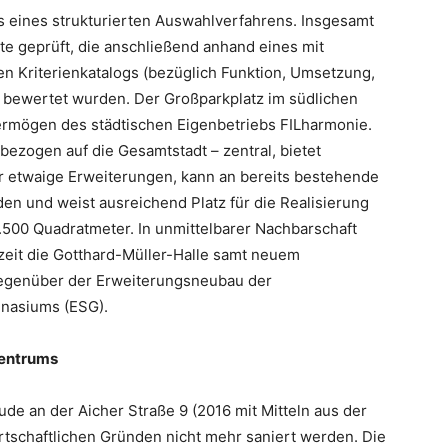
is eines strukturierten Auswahlverfahrens. Insgesamt
te geprüft, die anschließend anhand eines mit
n Kriterienkatalogs (bezüglich Funktion, Umsetzung,
 bewertet wurden. Der Großparkplatz im südlichen
rmögen des städtischen Eigenbetriebs FILharmonie.
bezogen auf die Gesamtstadt – zentral, bietet
r etwaige Erweiterungen, kann an bereits bestehende
n und weist ausreichend Platz für die Realisierung
.500 Quadratmeter. In unmittelbarer Nachbarschaft
zeit die Gotthard-Müller-Halle samt neuem
gegenüber der Erweiterungsneubau der
mnasiums (ESG).
Zentrums
de an der Aicher Straße 9 (2016 mit Mitteln aus der
tschaftlichen Gründen nicht mehr saniert werden. Die