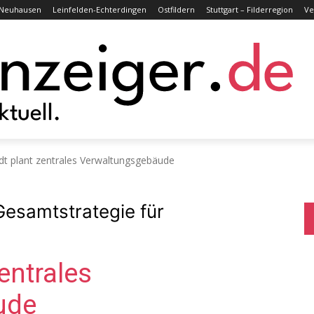
Neuhausen
Leinfelden-Echterdingen
Ostfildern
Stuttgart – Filderregion
Ve
adt plant zentrales Verwaltungsgebäude
Gesamtstrategie für
zentrales
ude