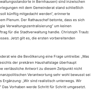
rwaltungsstandorte in Bernhausen) sind inzwischen
legungen mit dem Gemeinderat stand schließlich
 soll künftig mitgedacht werden“, erinnerte
em Plenum. Der Rathauschef betonte, dass es sich
egie Verwaltungszentralisierung“ um keinen
rag für die Stadtverwaltung handle. Christoph Traub:
ses. Jetzt gilt es, die ersten vorbereitenden
nderat wie die Bevölkerung eine Frage umtreibe: „Was
esichts der prekären Haushaltslage überhaupt
ne verlässliche Antwort zu diesem Zeitpunkt nicht
 finanzpolitischen Verantwortung sehr wohl bewusst sei
s Ergänzung: „Wir sind realistisch unterwegs. Wir
“ Das Vorhaben werde Schritt für Schritt umgesetzt.