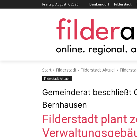
Freitag, August 7, 2026
Denkendorf
Filderstadt
Start
Filderstadt
Filderstadt Aktuell
Filderst
Filderstadt Aktuell
Gemeinderat beschließt 
Bernhausen
Filderstadt plant 
Verwaltungsgebä