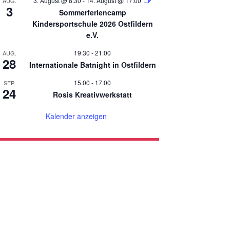
3. August @ 8:30
-
14. August @ 17:00
AUG.
3
Sommerferiencamp
Kindersportschule 2026 Ostfildern
e.V.
19:30
-
21:00
AUG.
28
Internationale Batnight in Ostfildern
15:00
-
17:00
SEP.
24
Rosis Kreativwerkstatt
Kalender anzeigen